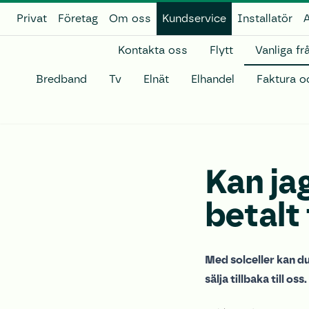
Privat
Företag
Om oss
Kundservice
Installatör
A
Kontakta oss
Flytt
Vanliga fr
Bredband
Tv
Elnät
Elhandel
Faktura o
Kan ja
betalt
Med solceller kan du
sälja tillbaka till oss.