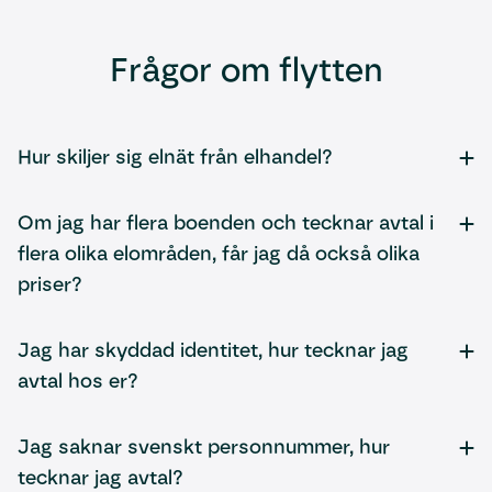
Frågor om flytten
Hur skiljer sig elnät från elhandel?
Elnätsbolaget står för ledningarna och elhandlaren
levererar elen. Man skulle kunna likna det vid t.ex.
Om jag har flera boenden och tecknar avtal i
järnvägen. Om elnätet är rälsen så är elhandlaren
flera olika elområden, får jag då också olika
ansvarig för tågen.
priser?
Det stämmer. Beroende på vilket elområde ditt
boende geografiskt finns i så får du olika priser.
Jag har skyddad identitet, hur tecknar jag
avtal hos er?
Vi har särskilda säkerhetsrutiner för hantering av
skyddade personuppgifter och därför är det viktigt att
Jag saknar svenskt personnummer, hur
du alltid uppger att du har skyddad identitet när du
tecknar jag avtal?