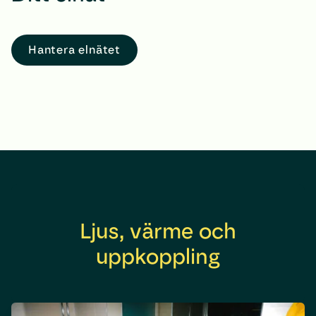
Hantera elnätet
Ljus, värme och
uppkoppling