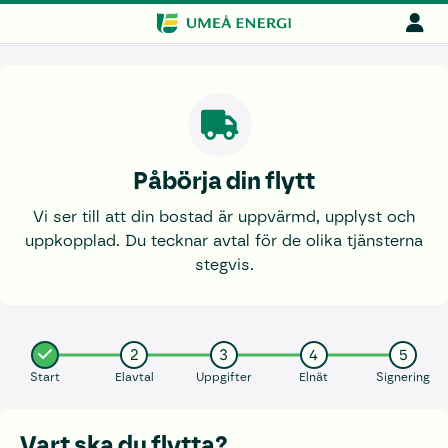
Påbörja din flytt
Vi ser till att din bostad är uppvärmd, upplyst och
uppkopplad. Du tecknar avtal för de olika tjänsterna
stegvis.
2
3
4
5
Start
Elavtal
Uppgifter
Elnät
Signering
Vart ska du flytta?