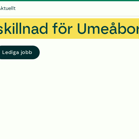
ktuellt
skillnad för Umeåbo
Lediga jobb