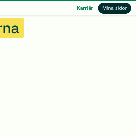
Karriär
Mina sidor
rna