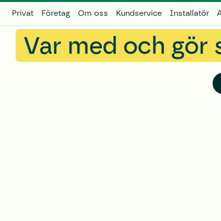
Privat
Pausa
Företag
Om oss
Kundservice
Installatör
A
Var med och gör 