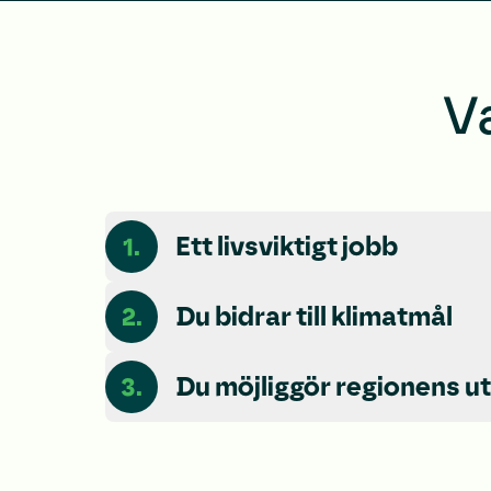
V
1.
Ett livsviktigt jobb
2.
Du bidrar till klimatmål
3.
Du möjliggör regionens u