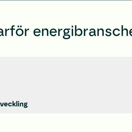
arför energibransch
tveckling