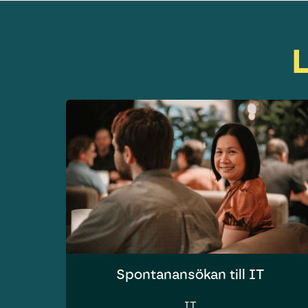
L
Spontanansökan till IT
IT