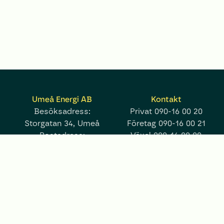
Umeå Energi AB
Kontakt
Besöksadress:
Privat
090-16 00 20
Storgatan 34, Umeå
Företag
090-16 00 21
Postadress:
Växel
090-16 00 00
Box 224, 901 05 Umeå
Fler kontaktuppgifter
umea.energi@umeaenergi.se
Mer
Följ oss på
Tillgänglighetsredogörelse
Integritetspolicy
Kakor
Pressrum