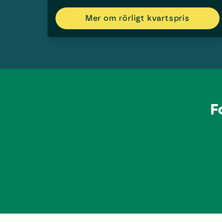
Mer om rörligt kvartspris
F