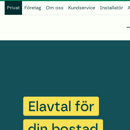
Privat
Företag
Om oss
Kundservice
Installatör
A
Elavtal för
din bostad