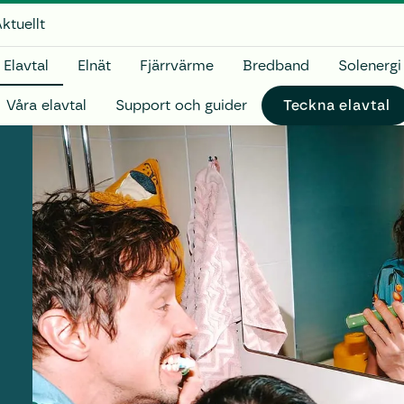
ktuellt
Elavtal
Elnät
Fjärrvärme
Bredband
Solenergi
Våra elavtal
Support och guider
Teckna el­avtal