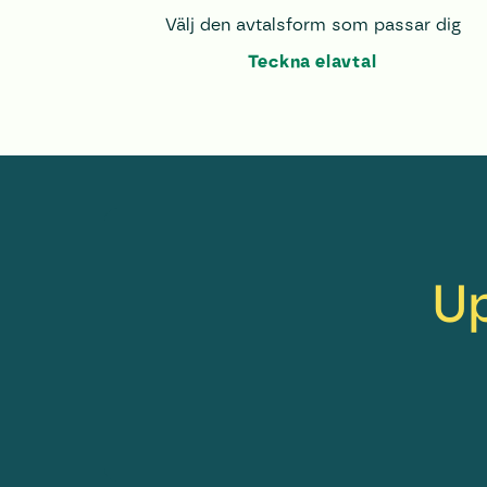
Välj den avtalsform som passar dig
Teckna el­avtal
Up