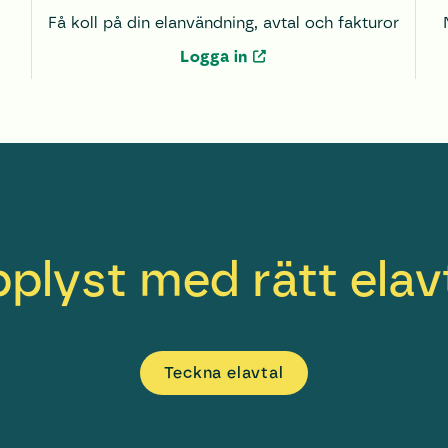
Få koll på din elanvändning, avtal och fakturor
Logga in
plyst med rätt elav
Teckna el­avtal