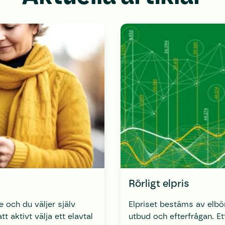
Rörligt elpris
e och du väljer själv
Elpriset bestäms av elb
att aktivt välja ett elavtal
utbud och efterfrågan. Ett rörligt elpris följer upp- och nedgångarna