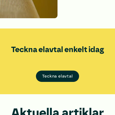
Teckna elavtal enkelt idag
Teckna el­avtal
Aktuella artiklar