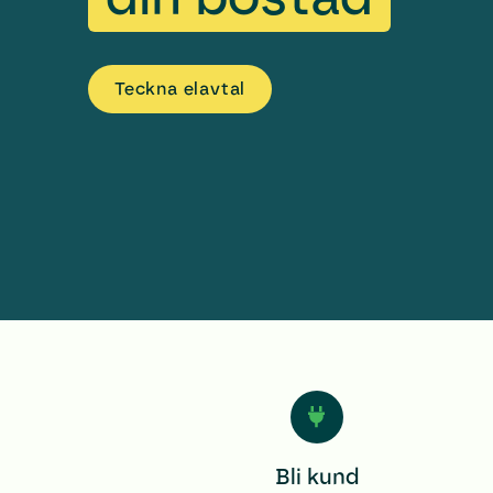
Teckna el­avtal
Bli kund