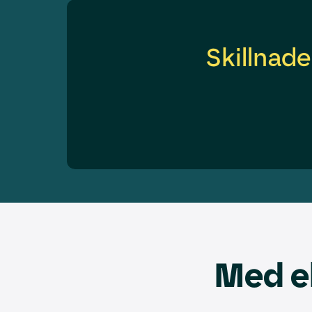
Skillnad
Med el