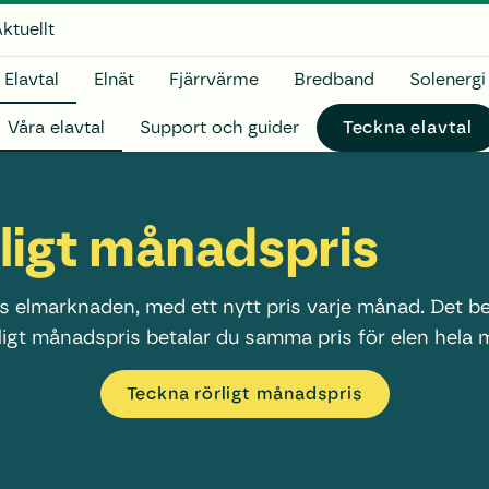
ktuellt
Elavtal
Elnät
Fjärrvärme
Bredband
Solenergi
Våra elavtal
Support och guider
Teckna el­avtal
rligt månadspris
ris elmarknaden, med ett nytt pris varje månad. Det be
ligt månadspris betalar du samma pris för elen hela
Teckna rörligt månadspris