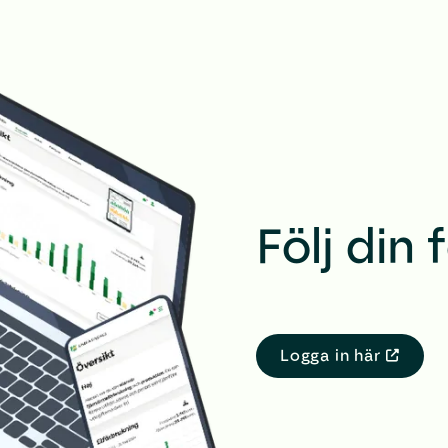
Följ din
Logga in här