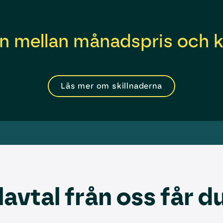
en mellan månadspris och k
Läs mer om skillnaderna
avtal från oss får du 