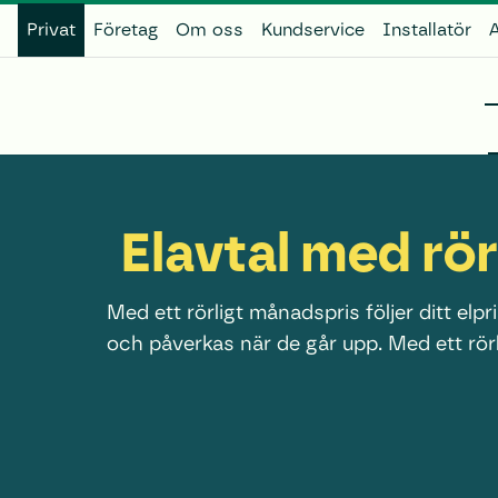
Privat
Företag
Om oss
Kundservice
Installatör
A
Elavtal med rö
Med ett rörligt månadspris följer ditt elp
och påverkas när de går upp. Med ett rör