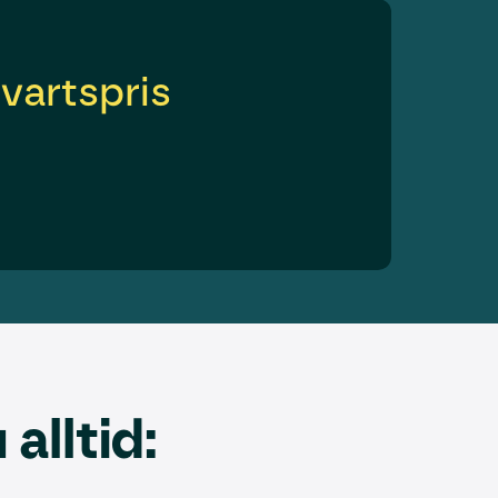
vartspris
alltid: