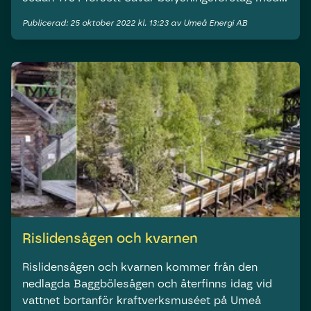
el. 1989 köpte Umeå Energi upp Sävar
Publicerad: 25 oktober 2022 kl. 13:23 av Umeå Energi AB
belysningsföretag och 1993 stoppades stationen.
I dess ställe installerades en modern rörturbin
med tillhörande generator.
Rislidensågen och kvarnen
Rislidensågen och kvarnen kommer från den
nedlagda Baggbölesågen och återfinns idag vid
vattnet bortanför kraftverksmuséet på Umeå