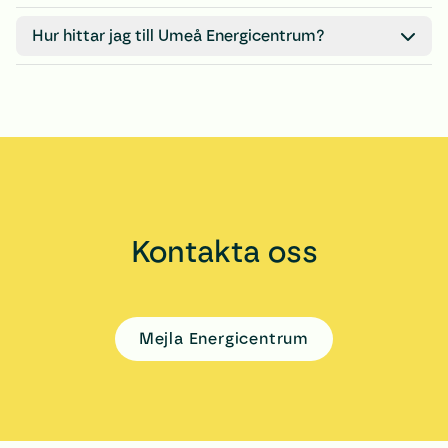
Kafé Maskinisten erbjuder fika, lättare rätter, glass med mera.
Hur hittar jag till Umeå Energicentrum?
Umeå Energicentrum ligger i Klabböle cirka 8 km utanför Umeå. D
Läs mer
Kontakta oss
Mejla Energicentrum