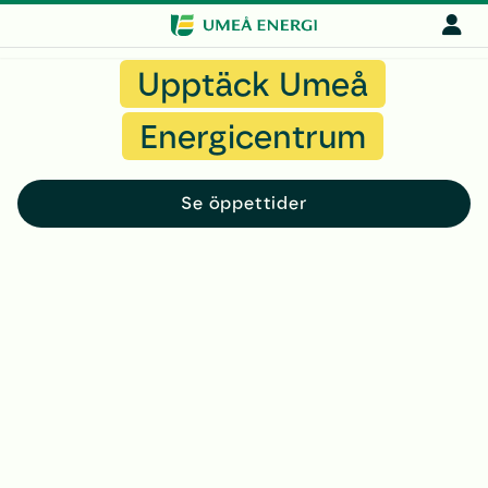
Pausa
Upptäck Umeå
Energicentrum
Se öppettider