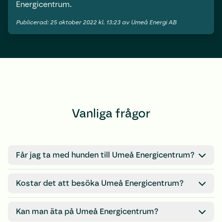
Energicentrum.
Publicerad: 25 oktober 2022 kl. 13:23 av Umeå Energi AB
Vanliga frågor
Får jag ta med hunden till Umeå Energicentrum?
Ja, hundar är givetvis välkomna på området. Men vi vill att d
Kostar det att besöka Umeå Energicentrum?
Nej, vi har fri entré till experiment- och återvinningsverksta
Kan man äta på Umeå Energicentrum?