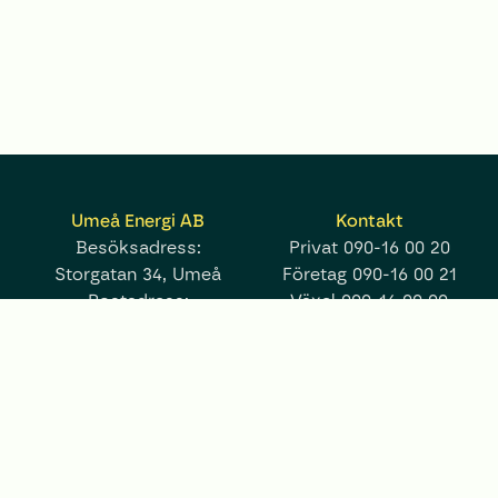
Umeå Energi AB
Kontakt
Besöksadress:
Privat
090-16 00 20
Storgatan 34, Umeå
Företag
090-16 00 21
Postadress:
Växel
090-16 00 00
Box 224, 901 05 Umeå
Fler kontaktuppgifter
umea.energi@umeaenergi.se
Mer
Följ oss på
Tillgänglighetsredogörelse
Integritetspolicy
Kakor
Pressrum