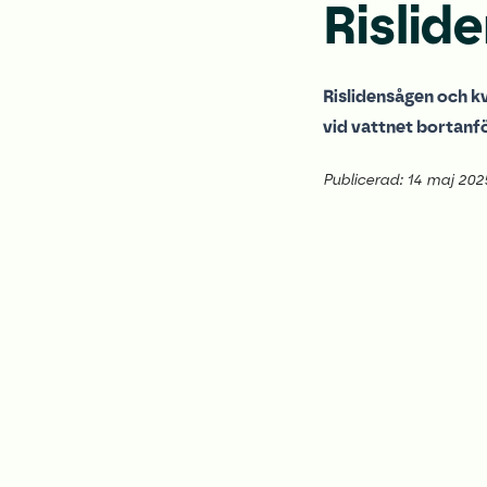
Rislid
Rislidensågen och k
vid vattnet bortan
Publicerad: 14 maj 202