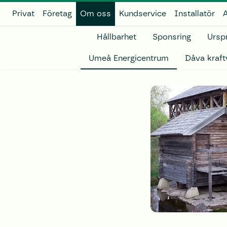
Privat
Företag
Om oss
Kundservice
Installatör
A
Hållbarhet
Sponsring
Ursp
Umeå Energicentrum
Dåva kraf