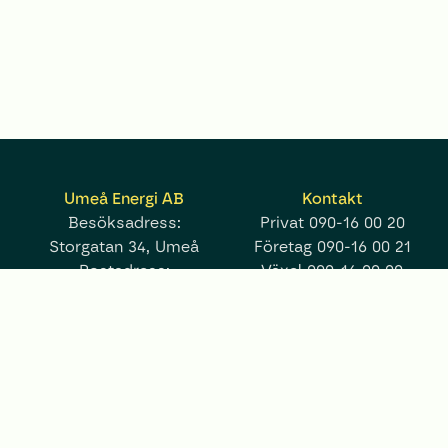
Umeå Energi AB
Kontakt
Besöksadress:
Privat
090-16 00 20
Storgatan 34, Umeå
Företag
090-16 00 21
Postadress:
Växel
090-16 00 00
Box 224, 901 05 Umeå
Fler kontaktuppgifter
umea.energi@umeaenergi.se
Mer
Följ oss på
Tillgänglighetsredogörelse
Integritetspolicy
Kakor
Pressrum