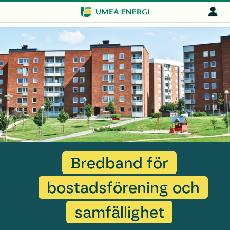
Bredband för
bostadsförening och
samfällighet