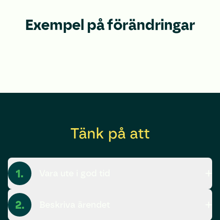
Exempel på förändringar
Tänk på att
1.
Vara ute i god tid
2.
Beskriva ärendet