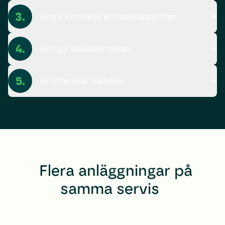
3.
Ange korrekta kontaktuppgifter
4.
Bifoga situationsplan
5.
Vi offererar kunden
Flera anläggningar på
samma servis