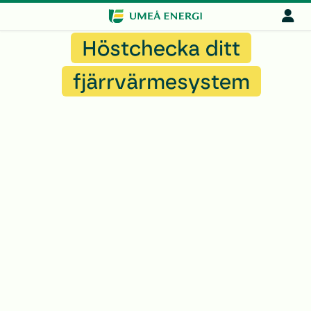
Höstchecka ditt
fjärrvärmesystem