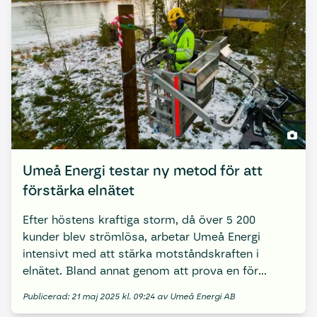
Umeå Energi testar ny metod för att
förstärka elnätet
Efter höstens kraftiga storm, då över 5 200
kunder blev strömlösa, arbetar Umeå Energi
intensivt med att stärka motståndskraften i
elnätet. Bland annat genom att prova en för
bolaget ny lösning på två av de öar som blev
Publicerad: 21 maj 2025 kl. 09:24 av Umeå Energi AB
hårdast drabbade.