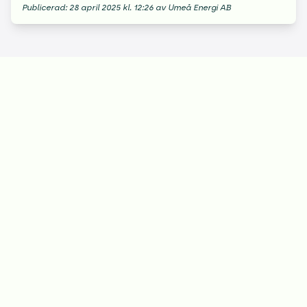
Publicerad: 28 april 2025 kl. 12:26 av Umeå Energi AB
och sina viktiga insatser för personer med
funktionsvariation.