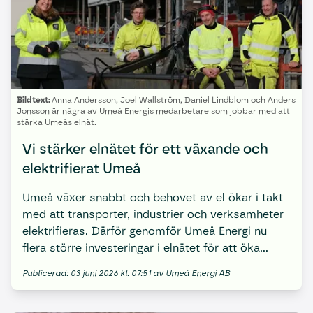
Bildtext:
Anna Andersson, Joel Wallström, Daniel Lindblom och Anders
Jonsson är några av Umeå Energis medarbetare som jobbar med att
stärka Umeås elnät.
Vi stärker elnätet för ett växande och
elektrifierat Umeå
Umeå växer snabbt och behovet av el ökar i takt
med att transporter, industrier och verksamheter
elektrifieras. Därför genomför Umeå Energi nu
flera större investeringar i elnätet för att öka
kapaciteten, stärka driftsäkerheten och
Publicerad: 03 juni 2026 kl. 07:51 av Umeå Energi AB
möjliggöra fortsatt utveckling i Umeåregionen.