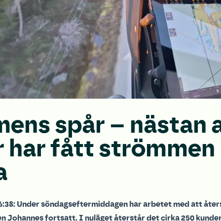
mens spår – nästan a
 har fått strömmen
a
:38: Under söndagseftermiddagen har arbetet med att åters
n Johannes fortsatt. I nuläget återstår det cirka 250 kunde