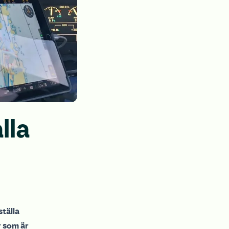
lla
tälla
r som är