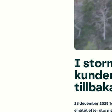
I stor
kunder
tillbak
28 december 2025 16
elnätet efter storme